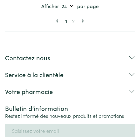
Afficher
par page
Pages
Vous lisez actuellement la page
Page
1
2
Contactez nous
Service à la clientèle
Votre pharmacie
Bulletin d’information
Restez informé des nouveaux produits et promotions
Adresse mail