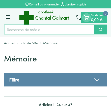
Diapositive 1 de 1
Aller au contenu
Conseil du pharmacien
Livraison rapide
0
0 articles
Menu
0,00 €
Recherche de
Cherch
Rechercher
Accueil
/
Vitalité 50+
/
Mémoire
Mémoire
Filtre
Articles
1
-
24
sur
47