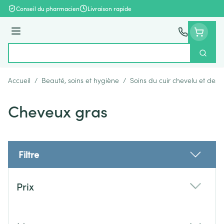
Aller au contenu
Conseil du pharmacien
Livraison rapide
Menu
Cherch
Rechercher
Accueil
/
Beauté, soins et hygiène
/
Soins du cuir chevelu et des
Cheveux gras
Filtre
Passer à la liste des produits
Prix
filter