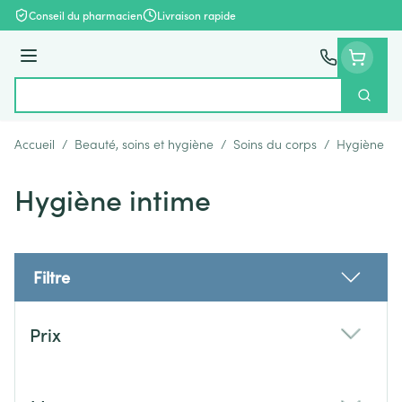
Aller au contenu
Conseil du pharmacien
Livraison rapide
Menu
Cherch
Rechercher
Accueil
/
Beauté, soins et hygiène
/
Soins du corps
/
Hygiène in
Hygiène intime
Filtre
Passer à la liste des produits
Prix
filter