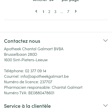
Pages
Vous lisez actuellement la page
Page
Page
Page
1
2
3
...
7
Contactez nous
Apotheek Chantal Galmart BVBA
Brusselbaan 280D
1600
Sint-Pieters-Leeuw
Téléphone:
02 377 09 14
Courriel:
info@
apotheekgalmart.be
Numéro de licence:
237707
Pharmacien responsable:
Chantal Galmart
Numéro TVA:
BE0880478601
Service à la clientèle