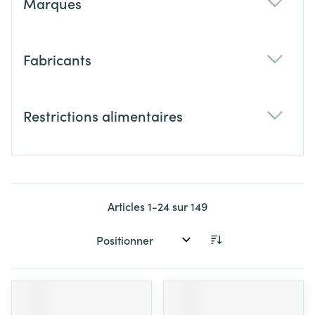
Marques
filter
Fabricants
filter
Restrictions alimentaires
filter
Articles
1
-
24
sur
149
Trier par: