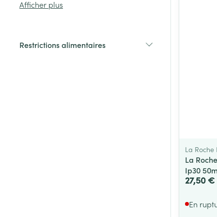
Afficher plus
Cheveux
Restrictions alimentaires
Piluliers et acc
filter
Soins du visag
Taches de pigm
Peau sensible -
Peau mixte
La Roche
Peau terne
La Roche
Afficher plus
Ip30 50m
27,50 €
En rupt
Ronflement