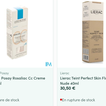
Soin intime
Afficher plu
Ombres à paupières
Massage
Afficher plus
Afficher plu
essoires
Masques chirurgique
e
Compléments
Répulsifs an
nutritionnels
entation
 peau irritée
 Posay
Lierac
 Posay Rosaliac Cc Creme
Lierac Teint Perfect Skin F
l
Nude 40ml
30,50 €
ure de stock
En rupture de stock
Autobronzants
Rasage