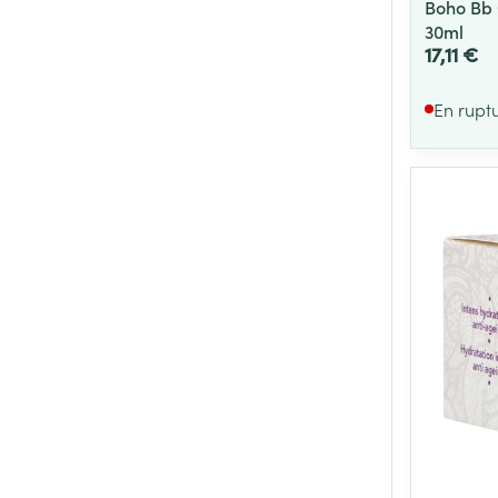
Boho Bb 
30ml
17,11 €
En rupt