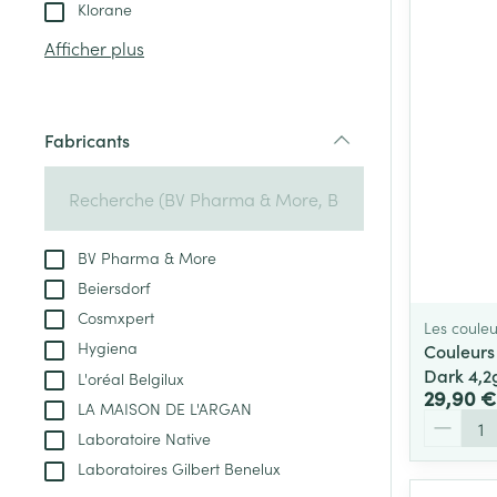
Tablettes
Klorane
appareils aéro
Pieds et jambe
Crème, gel et 
Afficher plus
Accessoires aé
Pieds secs, call
crevasses
Oxygène
Système respir
Ampoules
Fabricants
filter
Callosités
Cors
Muscles et arti
Afficher plus
BV Pharma & More
Beiersdorf
Infections
Aiguilles et ser
Cosmxpert
Les couleu
Seringues
Spécifiquement
Hygiena
Couleurs
hommes
Dark 4,2
L'oréal Belgilux
Solution inject
29,90 €
Poux
LA MAISON DE L'ARGAN
Soins du corps
Aiguilles
Quantité
Laboratoire Native
Déodorants
Aiguilles stylo
Laboratoires Gilbert Benelux
Diagnostiques
Soins du visag
Afficher plus