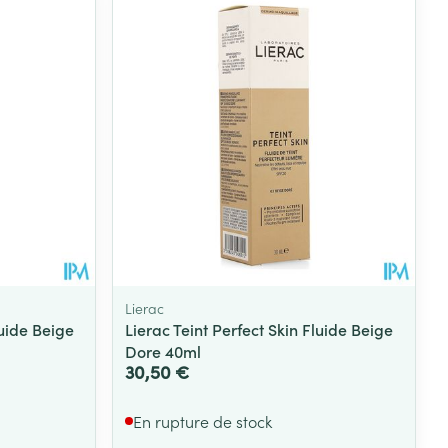
Eau micellaire
s
Yeux
s
Afficher plus
ti-insectes
Senteur
Lierac
luide Beige
Lierac Teint Perfect Skin Fluide Beige
Dore 40ml
30,50 €
En rupture de stock
CBD