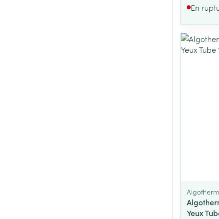
En rupt
Algother
Algothe
Yeux Tub