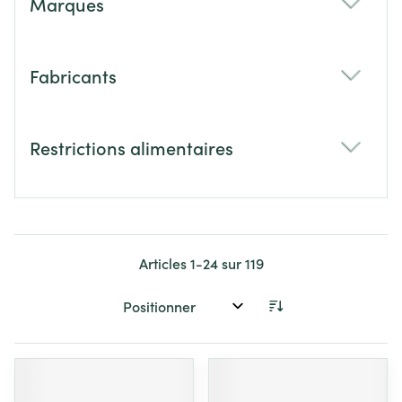
Marques
filter
Fabricants
filter
Restrictions alimentaires
filter
Articles
1
-
24
sur
119
Trier par: