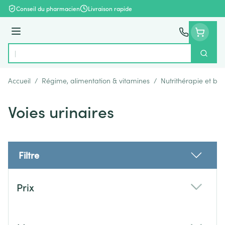
Aller au contenu
Conseil du pharmacien
Livraison rapide
Menu
Cherch
Rechercher
Accueil
/
Régime, alimentation & vitamines
/
Nutrithérapie et bie
Voies urinaires
Filtre
Passer à la liste des produits
Prix
filter