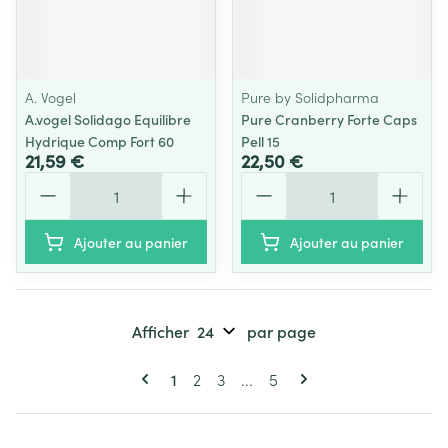
A. Vogel
Pure by Solidpharma
A.vogel Solidago Equilibre
Pure Cranberry Forte Caps
Hydrique Comp Fort 60
Pell 15
21,59 €
22,50 €
Quantité
Quantité
Ajouter au panier
Ajouter au panier
Afficher
par page
Pages
Vous lisez actuellement la page
Page
Page
Page
1
2
3
...
5