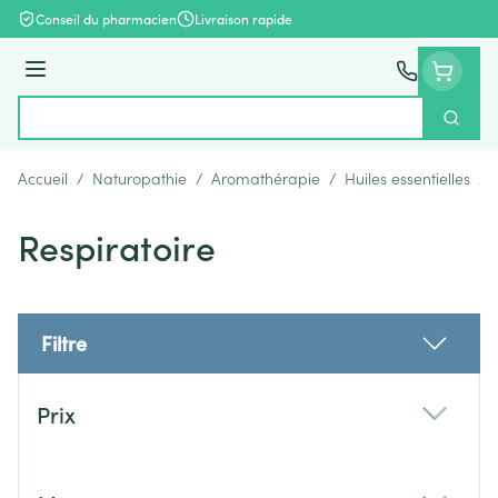
Aller au contenu
Conseil du pharmacien
Livraison rapide
Menu
Cherch
Rechercher
Accueil
/
Naturopathie
/
Aromathérapie
/
Huiles essentielles
/
Respiratoire
Filtre
Passer à la liste des produits
Prix
filter