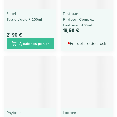
Sideri
Phytosun
Tussid Liquid Fl 200ml
Phytosun Complex
Destressant 30ml
19,98 €
21,90 €
En rupture de stock
Ajouter au panier
Phytosun
Ladrome