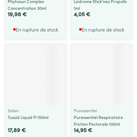
Phytosun Complex
Ladrome Stick'nez Propolis
Concentration 30ml
1ml
19,98 €
4,05 €
En rupture de stock
En rupture de stock
Sideri
Puressentiel
Tussid Liquid Fl 150ml
Puressentiel Respiratoire
Friction Pectorale 100ml
17,89 €
14,95 €