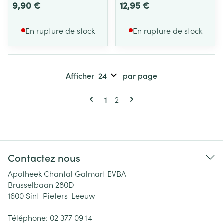
9,90 €
12,95 €
En rupture de stock
En rupture de stock
Afficher
par page
Pages
Vous lisez actuellement la page
Page
1
2
Contactez nous
Apotheek Chantal Galmart BVBA
Brusselbaan 280D
1600
Sint-Pieters-Leeuw
Téléphone:
02 377 09 14