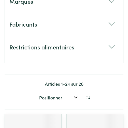
Marques
filter
Fabricants
filter
Restrictions alimentaires
filter
Articles
1
-
24
sur
26
Trier par: