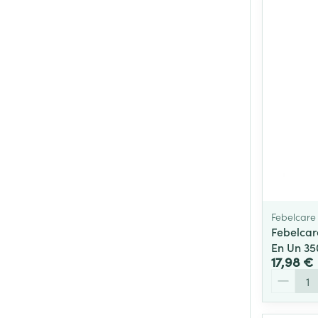
Febelcare
Febelcare
En Un 35
17,98 €
Quantité