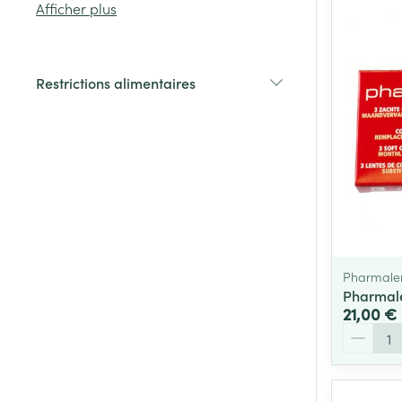
Afficher plus
Cheveux
Restrictions alimentaires
Piluliers et acc
filter
Soins du visag
Taches de pigm
Peau sensible -
Peau mixte
Pharmale
Peau terne
Pharmale
Afficher plus
21,00 €
Quantité
Ronflement