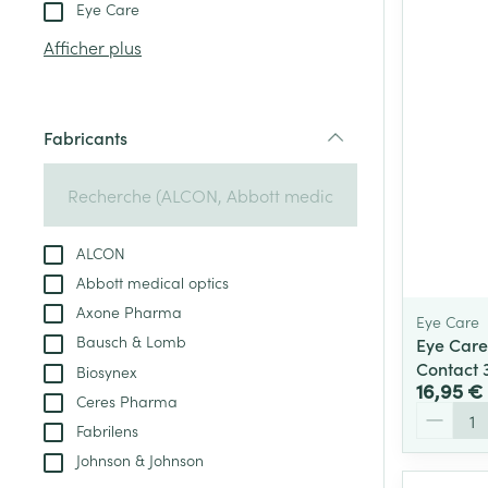
Tablettes
Eye Care
appareils aéro
Pieds et jambe
Crème, gel et 
Afficher plus
Accessoires aé
Pieds secs, call
crevasses
Oxygène
Système respir
Ampoules
Fabricants
filter
Callosités
Cors
Muscles et arti
Afficher plus
ALCON
Abbott medical optics
Infections
Aiguilles et ser
Axone Pharma
Eye Care
Seringues
Spécifiquement
Bausch & Lomb
Eye Care
hommes
Contact 
Biosynex
Solution inject
16,95 €
Poux
Ceres Pharma
Soins du corps
Aiguilles
Quantité
Fabrilens
Déodorants
Aiguilles stylo
Johnson & Johnson
Diagnostiques
Soins du visag
Afficher plus