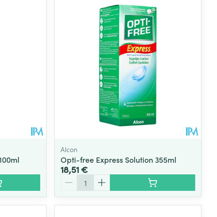
Eau micellaire
s
Yeux
s
Afficher plus
ti-insectes
Senteur
Alcon
x100ml
Opti-free Express Solution 355ml
18,51 €
Quantité
CBD