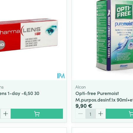
ns
Alcon
ns 1-day -6,50 30
Opti-free Puremoist
M.purpos.desinf.1x 90ml+e
9,90 €
Quantité