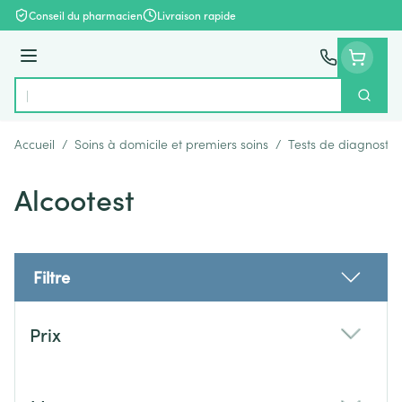
Aller au contenu
Conseil du pharmacien
Livraison rapide
Menu
Cherch
Rechercher
Accueil
/
Soins à domicile et premiers soins
/
Tests de diagnostic
Alcootest
Filtre
Passer à la liste des produits
Prix
filter