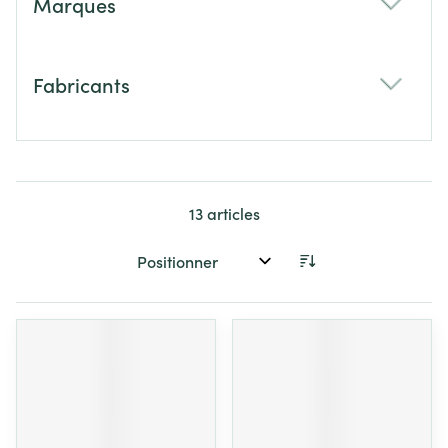
Marques
filter
Fabricants
filter
13
articles
Trier par: