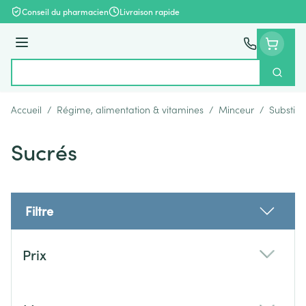
Aller au contenu
Conseil du pharmacien
Livraison rapide
Menu
Cherch
Rechercher
Accueil
/
Régime, alimentation & vitamines
/
Minceur
/
Substitu
Sucrés
Filtre
Passer à la liste des produits
Prix
filter