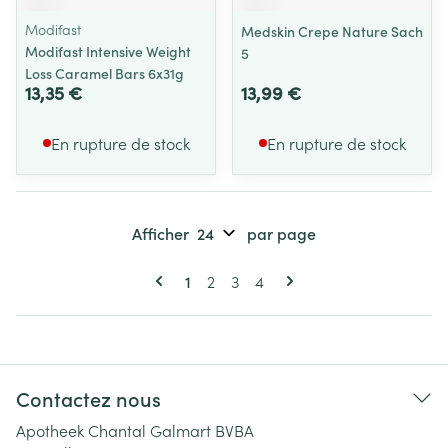
Modifast
Medskin Crepe Nature Sach
Modifast Intensive Weight
5
Loss Caramel Bars 6x31g
13,35 €
13,99 €
En rupture de stock
En rupture de stock
Afficher
par page
Pages
Vous lisez actuellement la page
Page
Page
Page
1
2
3
4
Contactez nous
Apotheek Chantal Galmart BVBA