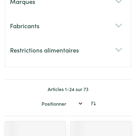
Marques
filter
Fabricants
filter
Restrictions alimentaires
filter
Articles
1
-
24
sur
73
Trier par: