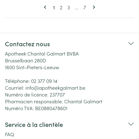
Pages
Vous lisez actuellement la page
Page
Page
Page
1
2
3
...
7
Contactez nous
Apotheek Chantal Galmart BVBA
Brusselbaan 280D
1600
Sint-Pieters-Leeuw
Téléphone:
02 377 09 14
Courriel:
info@
apotheekgalmart.be
Numéro de licence:
237707
Pharmacien responsable:
Chantal Galmart
Numéro TVA:
BE0880478601
Service à la clientèle
FAQ