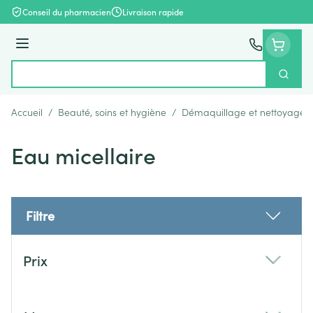
Aller au contenu
Conseil du pharmacien
Livraison rapide
Menu
Cherch
Rechercher
Accueil
/
Beauté, soins et hygiène
/
Démaquillage et nettoyage
Eau micellaire
Filtre
Passer à la liste des produits
Prix
filter