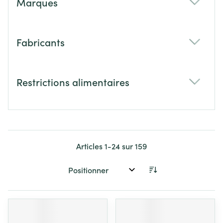
Marques
filter
Fabricants
filter
Restrictions alimentaires
filter
Articles
1
-
24
sur
159
Trier par: