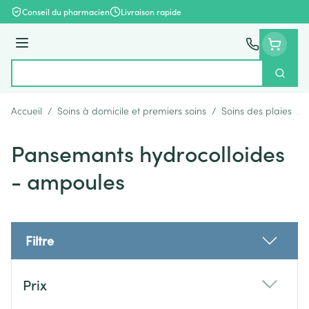
Aller au contenu
Conseil du pharmacien
Livraison rapide
Menu
Cherch
Rechercher
Accueil
/
Soins à domicile et premiers soins
/
Soins des plaies
/
Pansemants hydrocolloides
- ampoules
Filtre
Passer à la liste des produits
Prix
filter