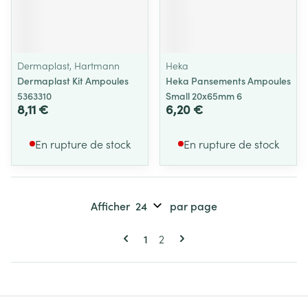
Dermaplast, Hartmann
Heka
Dermaplast Kit Ampoules
Heka Pansements Ampoules
5363310
Small 20x65mm 6
8,11 €
6,20 €
En rupture de stock
En rupture de stock
Afficher
par page
Pages
Vous lisez actuellement la page
Page
1
2