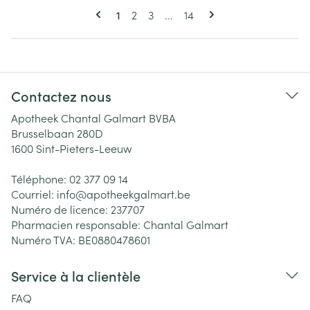
Pages
Vous lisez actuellement la page
Page
Page
Page
1
2
3
...
14
Contactez nous
Apotheek Chantal Galmart BVBA
Brusselbaan 280D
1600
Sint-Pieters-Leeuw
Téléphone:
02 377 09 14
Courriel:
info@
apotheekgalmart.be
Numéro de licence:
237707
Pharmacien responsable:
Chantal Galmart
Numéro TVA:
BE0880478601
Service à la clientèle
FAQ