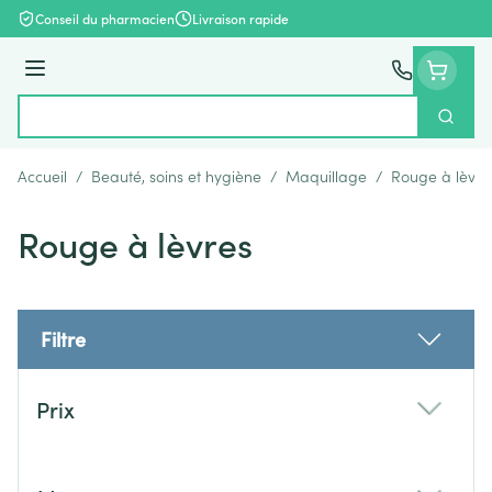
Aller au contenu
Conseil du pharmacien
Livraison rapide
Menu
Cherch
Rechercher
Accueil
/
Beauté, soins et hygiène
/
Maquillage
/
Rouge à lèvre
Rouge à lèvres
Filtre
Passer à la liste des produits
Prix
filter