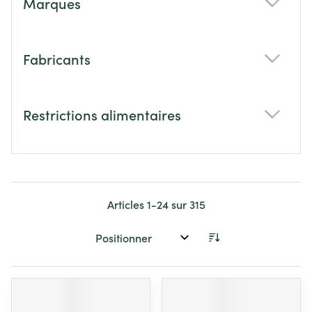
Marques
filter
Fabricants
filter
Restrictions alimentaires
filter
Articles
1
-
24
sur
315
Trier par: