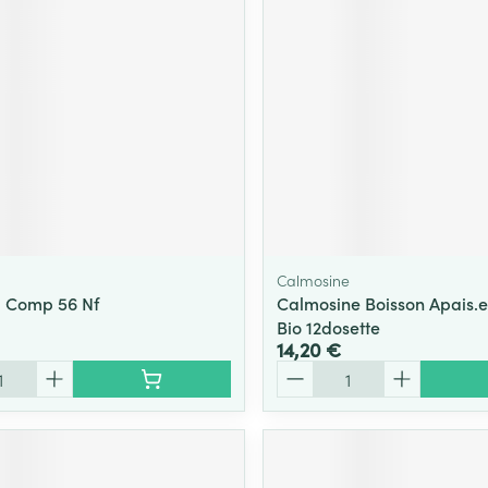
Massage
Afficher plus
Afficher plu
essoires
Masques chirurgique
e
Compléments
Répulsifs an
nutritionnels
entation
 peau irritée
Calmosine
l Comp 56 Nf
Calmosine Boisson Apais.e
Bio 12dosette
14,20 €
Quantité
Autobronzants
Rasage