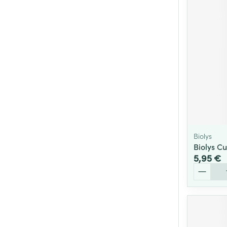
Biolys
Biolys C
5,95 €
Quantité