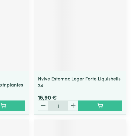
Yeux
s
Afficher plus
ti-insectes
Senteur
Nvive Estomac Leger Forte Liquishells
xtr.plantes
24
15,90 €
Quantité
CBD