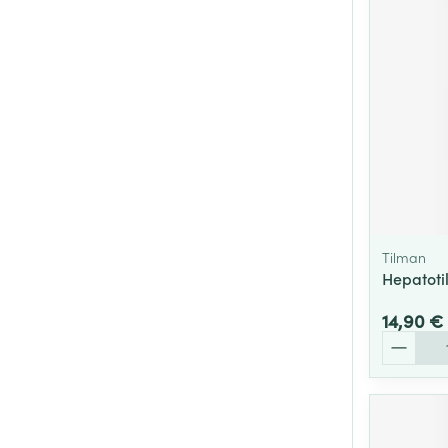
Cheveux
Piluliers et acc
Soins du visag
Taches de pigm
Peau sensible -
Peau mixte
Tilman
Peau terne
Hepatoti
Afficher plus
14,90 €
Quantité
Ronflement