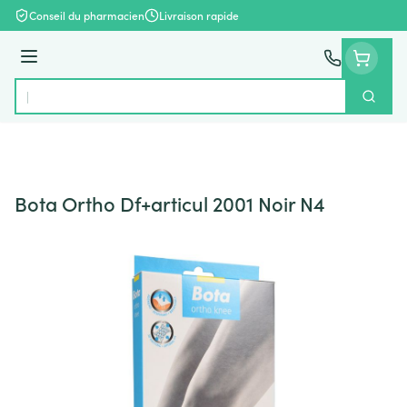
Aller au contenu
Conseil du pharmacien
Livraison rapide
Menu
Cherch
Rechercher
Bota Ortho Df+articul 2001 Noir N4