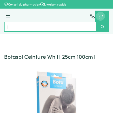
Aller au contenu
Conseil du pharmacien
Livraison rapide
Menu
Cherch
Rechercher
Botasol Ceinture Wh H 25cm 100cm l