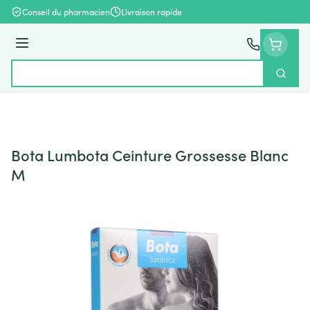
Aller au contenu
Conseil du pharmacien
Livraison rapide
Menu
Cherch
Rechercher
Bota Lumbota Ceinture Grossesse Blanc
M