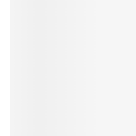
Cheveux
Piluliers et acc
Soins du visag
Taches de pigm
Peau sensible -
Peau mixte
Peau terne
Afficher plus
Ronflement