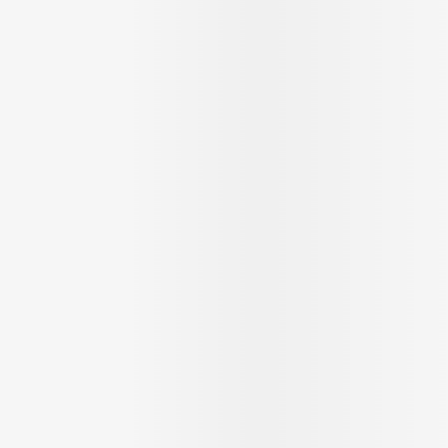
Massage
Afficher plus
Afficher plu
essoires
Masques chirurgique
e
Compléments
Répulsifs an
nutritionnels
entation
 peau irritée
Autobronzants
Rasage