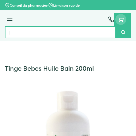
Aller au contenu
Conseil du pharmacien
Livraison rapide
Menu
Cherch
Rechercher
Tinge Bebes Huile Bain 200ml