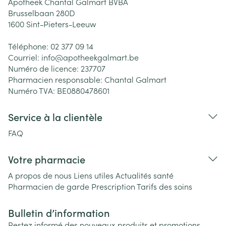
Apotheek Chantal Galmart BVBA
Brusselbaan 280D
1600
Sint-Pieters-Leeuw
Téléphone:
02 377 09 14
Courriel:
info@
apotheekgalmart.be
Numéro de licence:
237707
Pharmacien responsable:
Chantal Galmart
Numéro TVA:
BE0880478601
Service à la clientèle
FAQ
Votre pharmacie
A propos de nous
Liens utiles
Actualités santé
Pharmacien de garde
Prescription
Tarifs des soins
Bulletin d’information
Restez informé des nouveaux produits et promotions