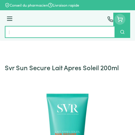
Aller au contenu
Conseil du pharmacien
Livraison rapide
Menu
Cherch
Rechercher
Svr Sun Secure Lait Apres Soleil 200ml