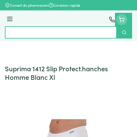
Aller au contenu
Conseil du pharmacien
Livraison rapide
Menu
Cherch
Rechercher
Suprima 1412 Slip Protect.hanches
Homme Blanc Xl