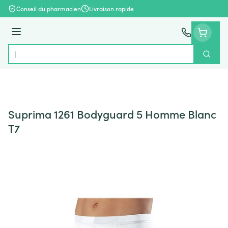
Aller au contenu
Conseil du pharmacien
Livraison rapide
Menu
Cherch
Rechercher
Suprima 1261 Bodyguard 5 Homme Blanc
T7