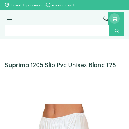
Aller au contenu
Conseil du pharmacien
Livraison rapide
Menu
Cherch
Rechercher
Suprima 1205 Slip Pvc Unisex Blanc T28