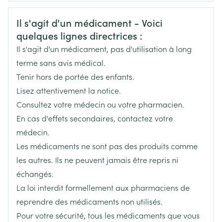
CNK
3108420
Informations sur la sécurité
Il s'agit d'un médicament - Voici
quelques lignes directrices :
Fabricants
Boiron
Il s'agit d'un médicament, pas d'utilisation à long
Marques
Boiron
terme sans avis médical.
Tenir hors de portée des enfants.
Largeur
17 mm
Lisez attentivement la notice.
Consultez votre médecin ou votre pharmacien.
Longueur
65 mm
En cas d'effets secondaires, contactez votre
médecin.
Profondeur
15 mm
Les médicaments ne sont pas des produits comme
les autres. Ils ne peuvent jamais être repris ni
Quantité Du
échangés.
4
Paquet
La loi interdit formellement aux pharmaciens de
reprendre des médicaments non utilisés.
Température ambiante (15°C -
Préservation
Pour votre sécurité, tous les médicaments que vous
25°C)