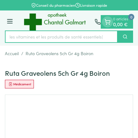
Diapositive 1 de 1
Aller au contenu
Conseil du pharmacien
Livraison rapide
0
0 articles
Menu
0,00 €
rez les vitamines et les produits de santé essentiels
Cherch
Rechercher
Accueil
/
Ruta Graveolens 5ch Gr 4g Boiron
Ruta Graveolens 5ch Gr 4g Boiron
Médicament