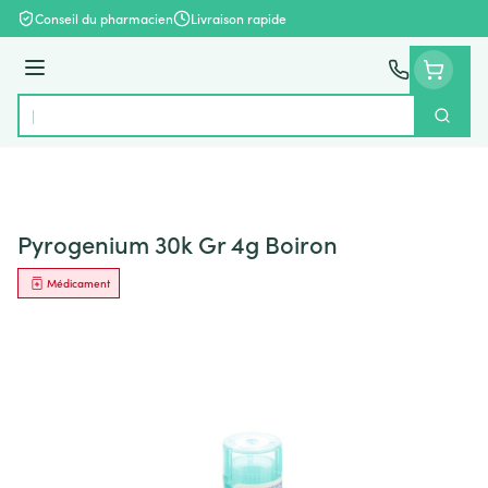
Aller au contenu
Conseil du pharmacien
Livraison rapide
Menu
Cherch
Rechercher
Pyrogenium 30k Gr 4g Boiron
Médicament