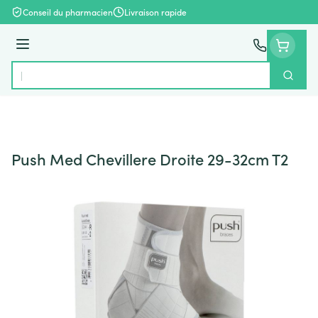
Aller au contenu
Conseil du pharmacien
Livraison rapide
Menu
Cherch
Rechercher
Push Med Chevillere Droite 29-32cm T2