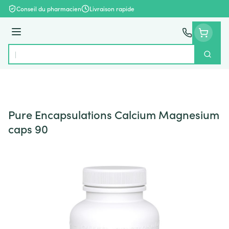
Aller au contenu
Conseil du pharmacien
Livraison rapide
Menu
Cherch
Rechercher
Pure Encapsulations Calcium Magnesium
caps 90