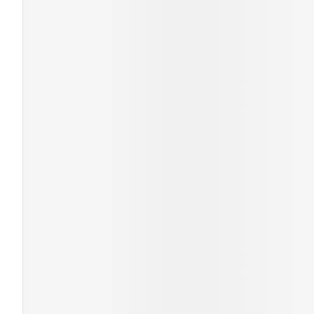
Cheveux
Piluliers et acc
Soins du visag
Taches de pigm
Peau sensible -
Peau mixte
Peau terne
Afficher plus
Ronflement