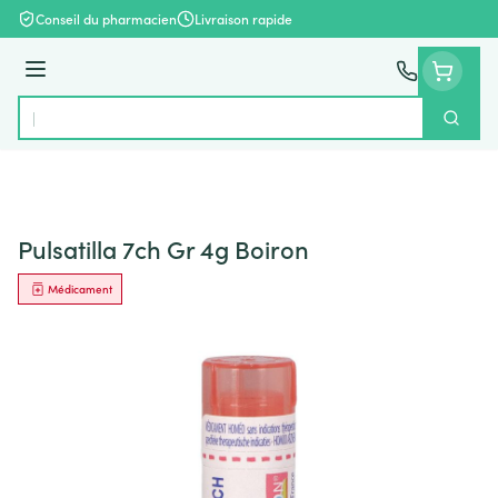
Aller au contenu
Conseil du pharmacien
Livraison rapide
Menu
Cherch
Rechercher
Pulsatilla 7ch Gr 4g Boiron
Médicament