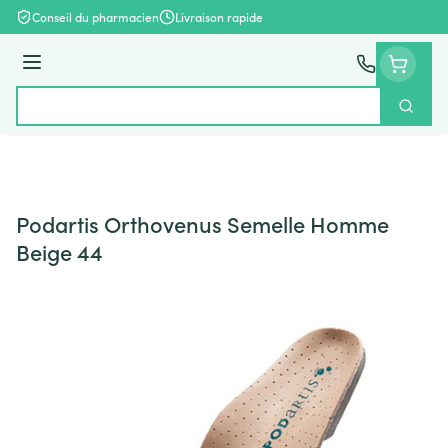
Aller au contenu
Conseil du pharmacien
Livraison rapide
Menu
Cherch
Rechercher
Podartis Orthovenus Semelle Homme
Beige 44