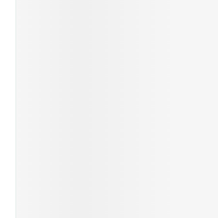
Cheveux
Piluliers et acc
Soins du visag
Taches de pigm
Peau sensible -
Peau mixte
Peau terne
Afficher plus
Ronflement