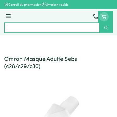
Aller au contenu
Conseil du pharmacien
Livraison rapide
Menu
Cherch
Rechercher
Omron Masque Adulte Sebs
(c28/c29/c30)