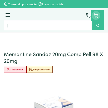
Aller au contenu
Conseil du pharmacien
Livraison rapide
Menu
Cherch
Rechercher
Memantine Sandoz 20mg Comp Pell 98 X
20mg
Médicament
Sur prescription