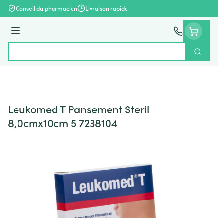
Aller au contenu
Conseil du pharmacien
Livraison rapide
Menu
Cherch
Rechercher
Leukomed T Pansement Steril
8,0cmx10cm 5 7238104