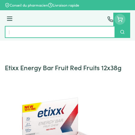
Aller au contenu
Conseil du pharmacien
Livraison rapide
Menu
Cherch
Rechercher
Etixx Energy Bar Fruit Red Fruits 12x38g