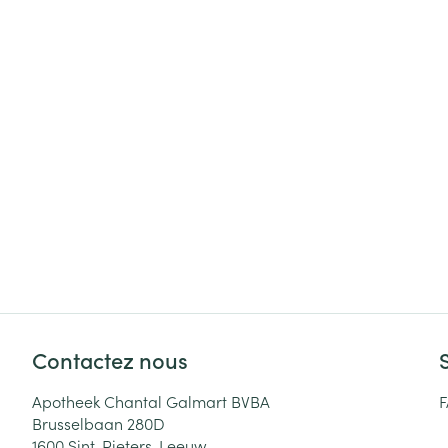
Cheveux
Piluliers et acc
Soins du visag
Taches de pigm
Peau sensible -
Peau mixte
Peau terne
Afficher plus
Contactez nous
Ronflement
Apotheek Chantal Galmart BVBA
Brusselbaan 280D
1600
Sint-Pieters-Leeuw