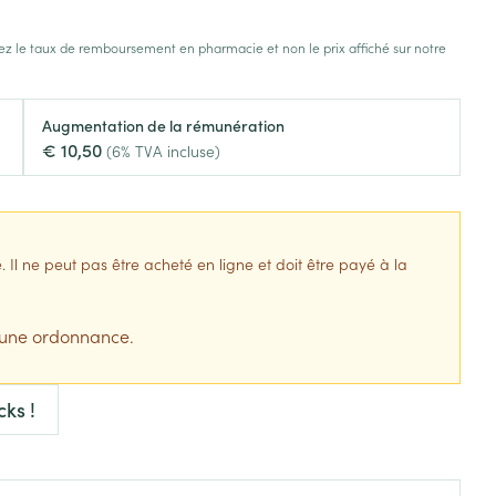
s
Afficher plus
z le taux de remboursement en pharmacie et non le prix affiché sur notre
tress
Puces et tiques
ins
Tests de diagnostic
Gorge et bouche
Augmentation de la rémunération
Alcootest
Comprimés à sucer
€ 10,50
(6% TVA incluse)
Bouche, gueule ou bec
Oreilles
hérapie -
uttes
Tensiomètre
Spray - solution
aire
Bouchons d'oreilles
Test de cholestérol
nsements
Nettoyage des oreilles
Cardiofréquencemètre
l ne peut pas être acheté en ligne et doit être payé à la
 médicaux
Gouttes auriculaires
Afficher plus
s
 une ordonnance.
ks !
coagulant du
Matériel paramédical
Hémorroïdes
ie
Respiration et oxygène
olaire
Hygiène
ie
Salle de bains