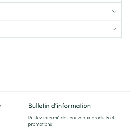
Yeux
s
Afficher plus
ti-insectes
Senteur
e
Bulletin d’information
CBD
Restez informé des nouveaux produits et
promotions