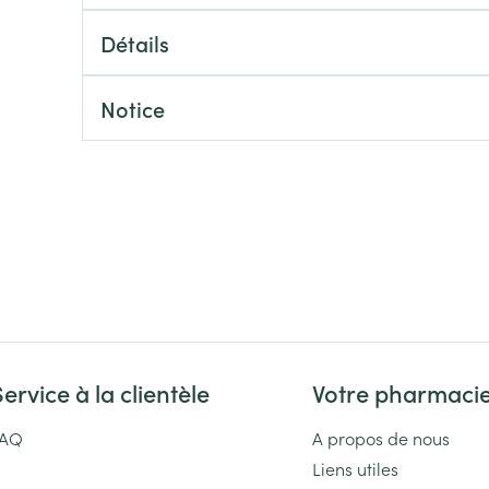
Massage
Afficher plus
Détails
Afficher plu
essoires
Masques chirurgique
Notice
e
Compléments
Répulsifs an
nutritionnels
entation
 peau irritée
Service à la clientèle
Votre pharmaci
Autobronzants
Rasage
FAQ
A propos de nous
Liens utiles