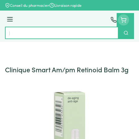
Aller au contenu
Conseil du pharmacien
Livraison rapide
Menu
Cherch
Rechercher
Clinique Smart Am/pm Retinoid Balm 3g