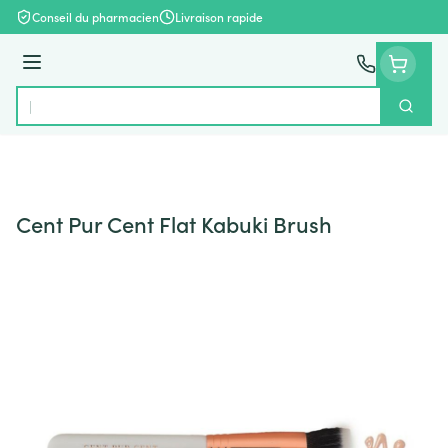
Aller au contenu
Conseil du pharmacien
Livraison rapide
Menu
Cherch
Rechercher
Cent Pur Cent Flat Kabuki Brush