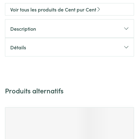
Voir tous les produits de Cent pur Cent
Description
Détails
Produits alternatifs
Il est possible de naviguer entre les éléments du carrousel 
Appuyer sur pour sauter le carrousel
Appuyez sur cette touche pour accéder à la navigation en 