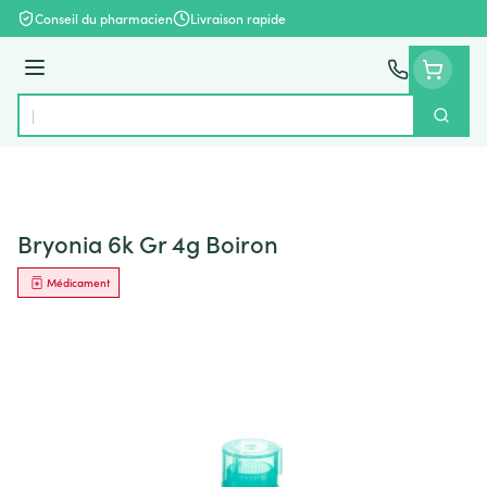
Aller au contenu
Conseil du pharmacien
Livraison rapide
Menu
Cherch
Rechercher
Bryonia 6k Gr 4g Boiron
Médicament