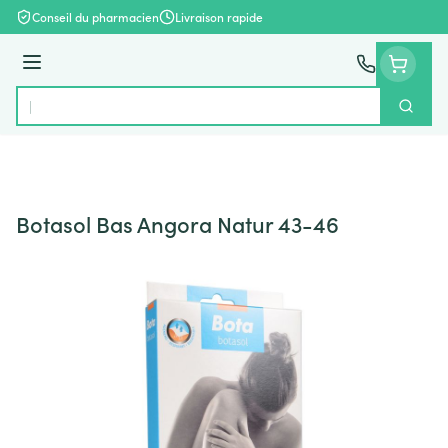
Aller au contenu
Conseil du pharmacien
Livraison rapide
Menu
Cherch
Rechercher
Botasol Bas Angora Natur 43-46