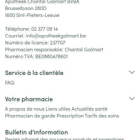
Apotheek Chantal Galmart BVBA
Brusselbaan 280D
1600
Sint-Pieters-Leeuw
Téléphone:
02 377 09 14
Courriel:
info@
apotheekgalmart.be
Numéro de licence:
237707
Pharmacien responsable:
Chantal Galmart
Numéro TVA:
BE0880478601
Service à la clientèle
FAQ
Votre pharmacie
A propos de nous
Liens utiles
Actualités santé
Pharmacien de garde
Prescription
Tarifs des soins
Bulletin d’information
Restez informé des nouveaux produits et promotions