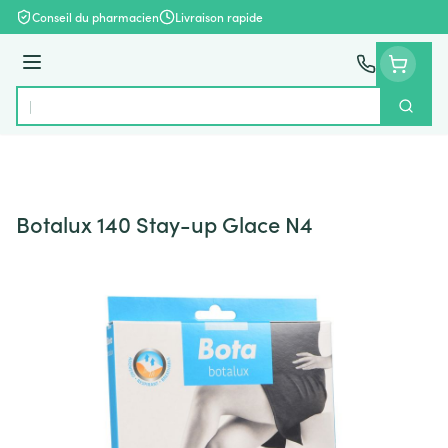
Aller au contenu
Conseil du pharmacien
Livraison rapide
Menu
Cherch
Rechercher
Botalux 140 Stay-up Glace N4