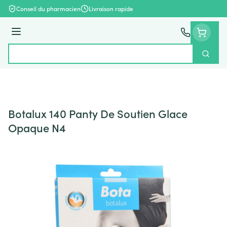
Aller au contenu
Conseil du pharmacien
Livraison rapide
Menu
Cherch
Rechercher
Botalux 140 Panty De Soutien Glace
Opaque N4