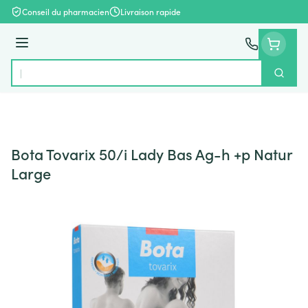
Aller au contenu
Conseil du pharmacien
Livraison rapide
Menu
Cherch
Rechercher
Bota Tovarix 50/i Lady Bas Ag-h +p Natur
Large