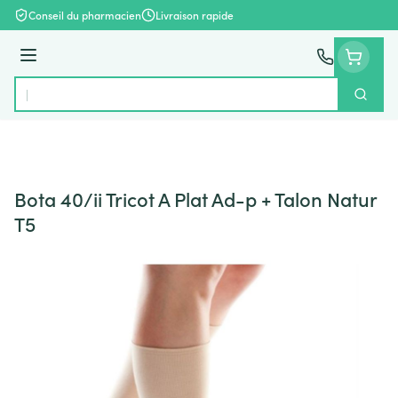
Aller au contenu
Conseil du pharmacien
Livraison rapide
Menu
Cherch
Rechercher
Bota 40/ii Tricot A Plat Ad-p + Talon Natur
T5