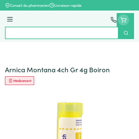
Aller au contenu
Conseil du pharmacien
Livraison rapide
Menu
Cherch
Rechercher
Arnica Montana 4ch Gr 4g Boiron
Médicament