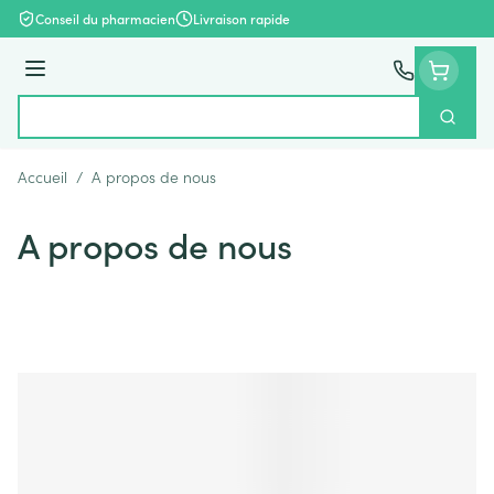
Aller au contenu
Conseil du pharmacien
Livraison rapide
Menu
Cherch
Rechercher
Accueil
/
A propos de nous
A propos de nous