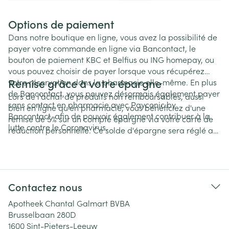
Si vous souhaitez commander via votre smartphone,
Options de paiement
vous pouvez également utiliser l'application « la
Dans notre boutique en ligne, vous avez la possibilité de
pharmacie dans la poche ». Vous pouvez télécharger
payer votre commande en ligne via Bancontact, le
cette application gratuitement et passer une commande
bouton de paiement KBC et Belfius ou ING homepay, ou
de cette façon. Nous vous informerons également dès
vous pouvez choisir de payer lorsque vous récupérez
que votre commande sera disponible.
Remise grâce à votre épargne
votre réservation dans la pharmacie elle-même. En plus
de Bancontact, vous pouvez désormais également payer
Lors de l'achat de produits non remboursables, aussi
sans contact en pharmacie avec Payconic by
bien en ligne qu'en pharmacie, vous bénéficiez d'une
Bancontact, afin de pouvoir également contribuer à la
remise de 5% sur un compte épargne via votre carte de
lutte contre le Coronavirus.
réduction personnelle. Ce solde d'épargne sera réglé au
début de la nouvelle année.
Contactez nous
Apotheek Chantal Galmart BVBA
Brusselbaan 280D
1600
Sint-Pieters-Leeuw