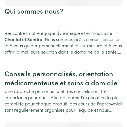
Qui sommes nous?
Rencontrez notre équipe dynamique et enthousiaste :
Chantal et Sandra
. Nous sommes prêts à vous conseiller
et à vous guider personnellement et sur mesure et à vous
offrir la meilleure solution dans le domaine de la santé.
Pour cela, nous aimons travailler avec votre médecin
généraliste, physiothérapeute, infirmière, spécialiste ou
autre prestataire de soins.
Conseils personnalisés, orientation
médicamenteuse et soins à domicile
En plus des médicaments, nous proposons une vaste
gamme de produits comprenant l'homéopathie, les
Une approche personnelle et des conseils sont très
compléments alimentaires, les préparations
importants pour nous. Afin de fournir l'explication la plus
pharmaceutiques et domestiques, les produits de soins,
complète pour chaque produit, des cours de l'après-midi
les équipements de soins à domicile et bien plus encore.
sont régulièrement organisés pour l'équipe et nous
Nous sommes heureux de vous accueillir en pharmacie,
suivons également divers cours scientifiques du jour et
mais nous vous offrons également la possibilité de faire
du soir pour approfondir nos connaissances. Vous pouvez
vos achats ou réservations rapidement et facilement en