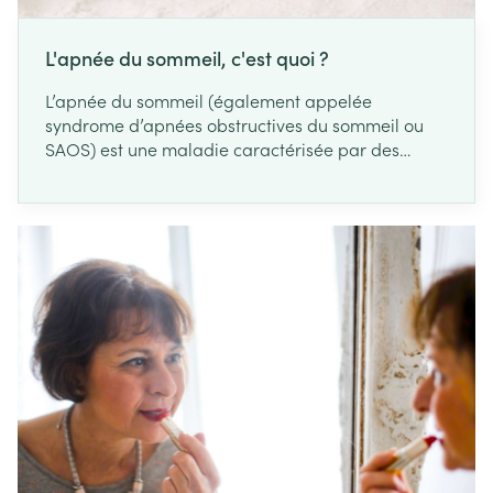
L'apnée du sommeil, c'est quoi ?
L’apnée du sommeil (également appelée
syndrome d’apnées obstructives du sommeil ou
SAOS) est une maladie caractérisée par des
interruptions répétées (au moins 5x/heure) de la
respiration au cours du sommeil. En temps
normal, l’air passe sans difficultés de la bouche et
du nez aux poumons… mais chez les patients qui
souffrent d’apnées, la respiration s’interrompt
régulièrement pendant plus de 10 secondes, avant
de reprendre par une inspiration profonde tandis
que la personne ronfle bruyamment ou s’agite
dans son sommeil.