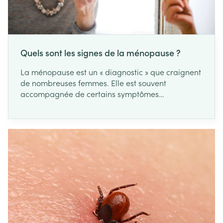
Quels sont les signes de la ménopause ?
La ménopause est un « diagnostic » que craignent
de nombreuses femmes. Elle est souvent
accompagnée de certains symptômes
désagréables, comme l’irritabilité et les bouffées
de chaleur. Pourtant, c’est une étape normale du
vieillissement et il existe heureusement des
solutions pour faciliter cette phase de la vie
impliquant la fin de fertilité. Vous voulez en savoir
plus sur la ménopause, ses signes et la façon de
gérer les symptômes ? Voici déjà un aperçu.