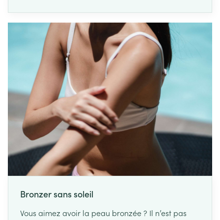
d'opérations par an. C'est ce qu'a décide la
ministre de la Santé publique, Maggie De Block.
"Les faits parlent d'eux-mêmes : plus l'expertise
d'un hôpital en matière de traitement du cancer
de l'oesophage et du pancréas est élevée, plus le
patient a de chances de voir réussir son
traitement", a déclaré la ministre De Block. "Cette
mesure sauvera des vies."
Bronzer sans soleil
Vous aimez avoir la peau bronzée ? Il n’est pas