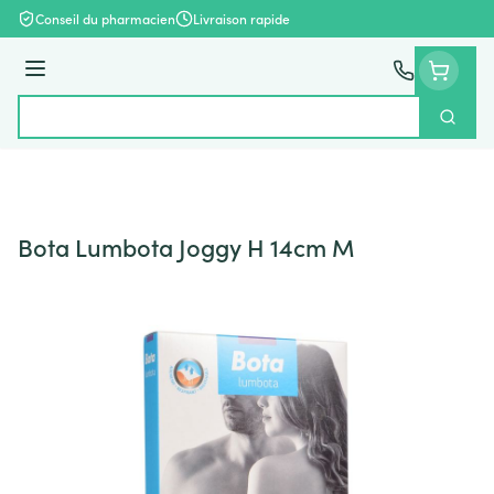
Aller au contenu
Conseil du pharmacien
Livraison rapide
Menu
Cherch
Rechercher
Bota Lumbota Joggy H 14cm M