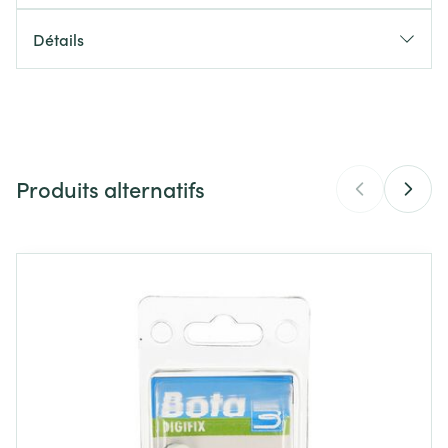
Soutien lombaire grâce à 2 baleines lombaires
Détails
(BASIC)
CNK
2585883
Soutien ventral grâce à la fermeture
Ceinture amovible extra et réglable en hauteur
Fabricants
Bota
(CRX)
Produits alternatifs
Marques
Bota
Largeur
180 mm
Il est possible de naviguer entre les éléments du carrousel 
Appuyer sur pour sauter le carrousel
Appuyez sur cette touche pour accéder à la navigation en 
Longueur
302 mm
Profondeur
38 mm
Quantité Du
Stuk
Paquet