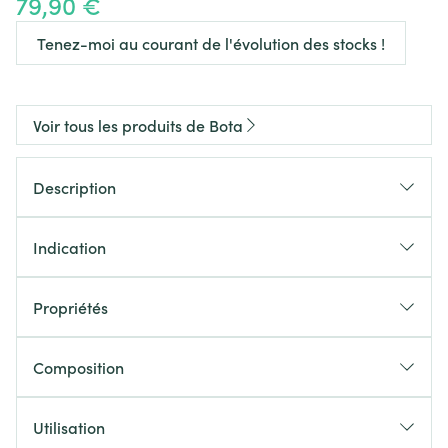
79,90 €
Tenez-moi au courant de l'évolution des stocks !
Voir tous les produits de Bota
Description
Indication
Propriétés
Ceinture lombaire en tricot élastique aéré (3D)
Le matériel utilisé est plus léger que celui d'une
Composition
ceinture classique
Soutien lombaire grâce à 4 baleines lombaires et 2
Utilisation
baleines latérales (CRX)