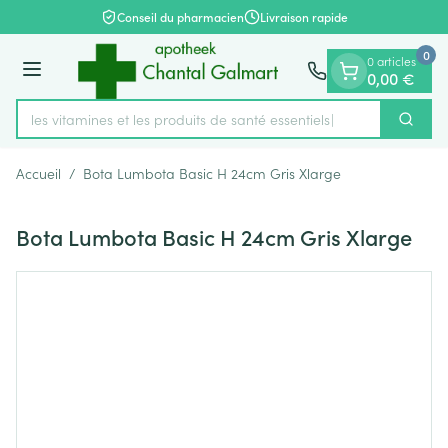
Diapositive 1 de 1
Aller au contenu
Conseil du pharmacien
Livraison rapide
0
0 articles
Menu
0,00 €
rez les vitamines et les produits de santé essentiels
Cherch
Rechercher
Accueil
/
Bota Lumbota Basic H 24cm Gris Xlarge
Bota Lumbota Basic H 24cm Gris Xlarge