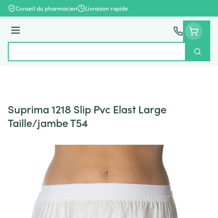
Aller au contenu
Conseil du pharmacien
Livraison rapide
Menu
Cherch
Rechercher
Suprima 1218 Slip Pvc Elast Large
Taille/jambe T54